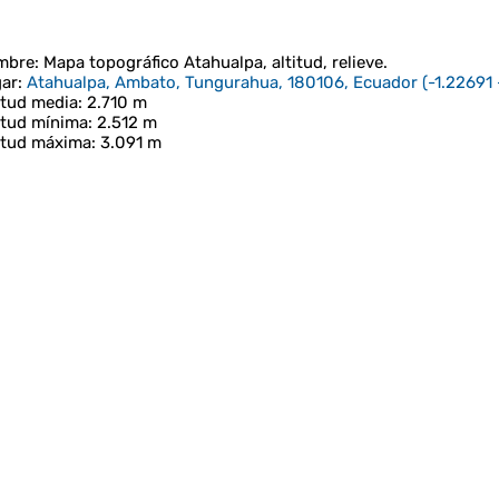
mbre
: Mapa topográfico
Atahualpa
, altitud, relieve.
ar
:
Atahualpa, Ambato, Tungurahua, 180106, Ecuador
(
-1.22691
itud media
: 2.710 m
itud mínima
: 2.512 m
itud máxima
: 3.091 m