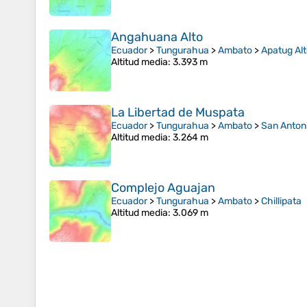
Angahuana Alto
Ecuador
>
Tungurahua
>
Ambato
>
Apatug Al
Altitud media
: 3.393 m
La Libertad de Muspata
Ecuador
>
Tungurahua
>
Ambato
>
San Anton
Altitud media
: 3.264 m
Complejo Aguajan
Ecuador
>
Tungurahua
>
Ambato
>
Chillipata
Altitud media
: 3.069 m