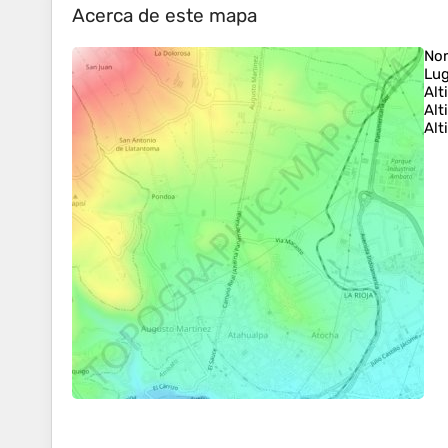
Acerca de este mapa
No
Lug
Alt
Alt
Alt