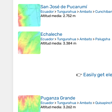
San José de Pucarumí
Ecuador
>
Tungurahua
>
Ambato
>
Cunchiba
Altitud media
: 2.752 m
Echaleche
Ecuador
>
Tungurahua
>
Ambato
>
Palugsha
Altitud media
: 3.384 m
👉
Easily
get el
Puganza Grande
Ecuador
>
Tungurahua
>
Ambato
>
Quisapinc
Altitud media
: 3.262 m