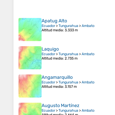
Apatug Alto
Ecuador
>
Tungurahua
>
Ambato
Altitud media
: 3.333 m
Laquigo
Ecuador
>
Tungurahua
>
Ambato
Altitud media
: 2.735 m
Angamarquillo
Ecuador
>
Tungurahua
>
Ambato
Altitud media
: 3.157 m
Augusto Martínez
Ecuador
>
Tungurahua
>
Ambato
Altitud media
: 2.664 m