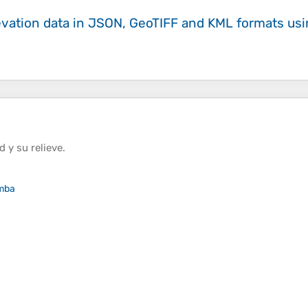
evation data in JSON, GeoTIFF and KML formats
us
ud
y su
relieve
.
mba