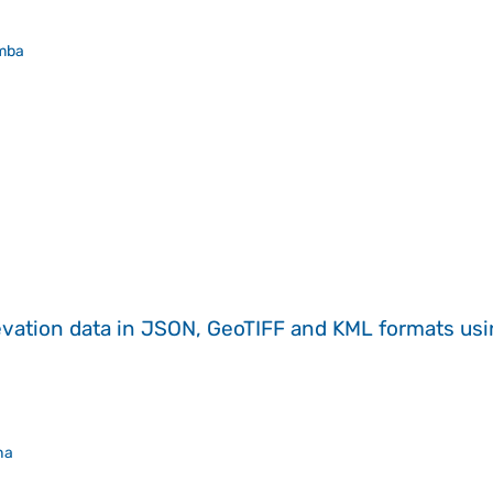
mba
evation data in JSON, GeoTIFF and KML formats
us
ha