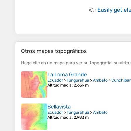
👉
Easily
get el
Otros mapas topográficos
Haga clic en un
mapa
para ver su
topografía
, su
altit
La Loma Grande
Ecuador
>
Tungurahua
>
Ambato
>
Cunchiba
Altitud media
: 2.639 m
Bellavista
Ecuador
>
Tungurahua
>
Ambato
Altitud media
: 2.983 m