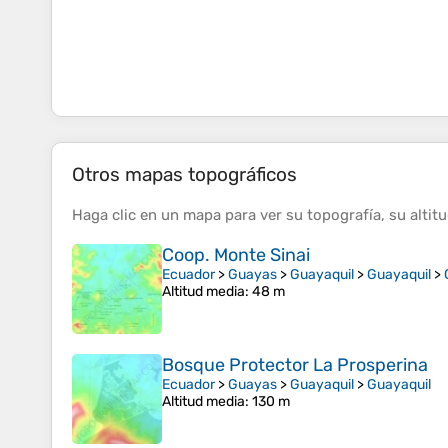
Otros mapas topográficos
Haga clic en un
mapa
para ver su
topografía
, su
altit
Coop. Monte Sinai
Ecuador
>
Guayas
>
Guayaquil
>
Guayaquil
>
Altitud media
: 48 m
Bosque Protector La Prosperina
Ecuador
>
Guayas
>
Guayaquil
>
Guayaquil
Altitud media
: 130 m