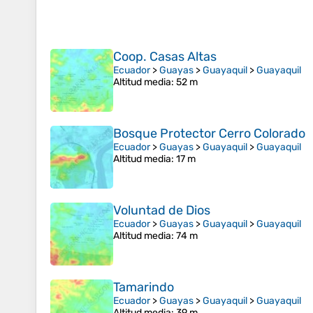
Coop. Casas Altas
Ecuador
>
Guayas
>
Guayaquil
>
Guayaquil
Altitud media
: 52 m
Bosque Protector Cerro Colorado
Ecuador
>
Guayas
>
Guayaquil
>
Guayaquil
Altitud media
: 17 m
Voluntad de Dios
Ecuador
>
Guayas
>
Guayaquil
>
Guayaquil
Altitud media
: 74 m
Tamarindo
Ecuador
>
Guayas
>
Guayaquil
>
Guayaquil
Altitud media
: 39 m