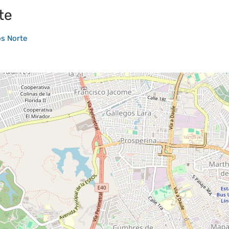
te
s Norte