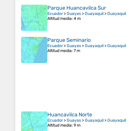
Parque Huancavilca Sur
Ecuador
>
Guayas
>
Guayaquil
>
Guayaquil
Altitud media
: 4 m
Parque Seminario
Ecuador
>
Guayas
>
Guayaquil
>
Guayaquil
Altitud media
: 7 m
Huancavilca Norte
Ecuador
>
Guayas
>
Guayaquil
>
Guayaquil
Altitud media
: 9 m