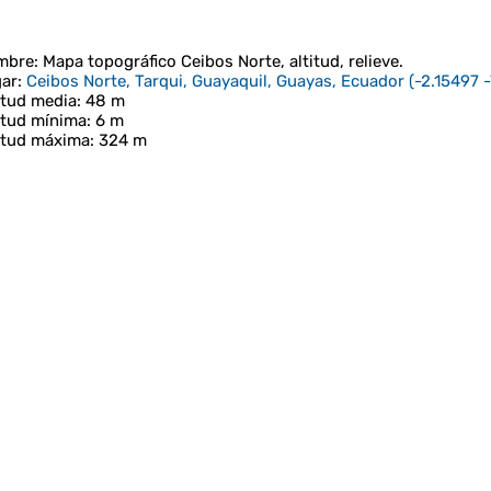
mbre
: Mapa topográfico
Ceibos Norte
, altitud, relieve.
ar
:
Ceibos Norte, Tarqui, Guayaquil, Guayas, Ecuador
(
-2.15497 
itud media
: 48 m
itud mínima
: 6 m
itud máxima
: 324 m