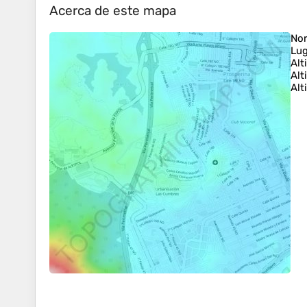
Acerca de este mapa
No
Lug
Alt
Alt
Alt