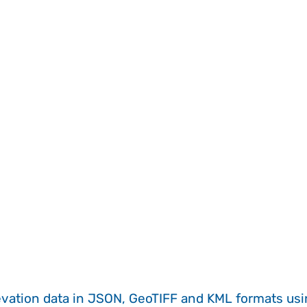
evation data in JSON, GeoTIFF and KML formats
us