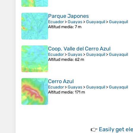
Parque Japones
Ecuador
>
Guayas
>
Guayaquil
>
Guayaquil
Altitud media
: 7 m
Coop. Valle del Cerro Azul
Ecuador
>
Guayas
>
Guayaquil
>
Guayaquil
Altitud media
: 62 m
Cerro Azul
Ecuador
>
Guayas
>
Guayaquil
>
Guayaquil
Altitud media
: 171 m
👉
Easily
get el