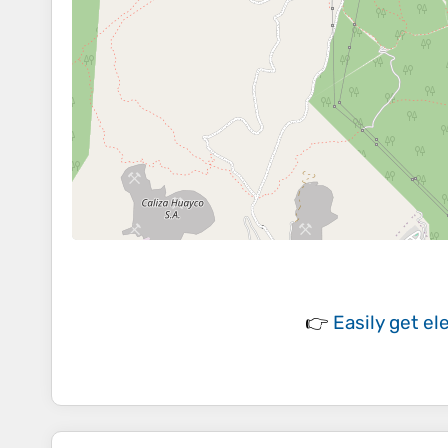
👉
Easily
get el