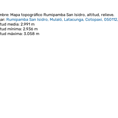
mbre
: Mapa topográfico
Rumipamba San Isidro
, altitud, relieve.
ar
:
Rumipamba San Isidro, Mulaló, Latacunga, Cotopaxi, 050112
itud media
: 2.991 m
itud mínima
: 2.936 m
itud máxima
: 3.058 m