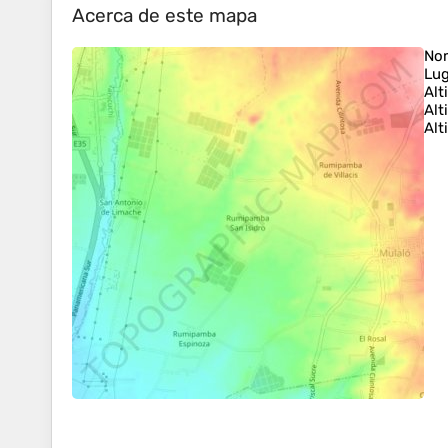
Acerca de este mapa
No
Lug
Alt
Alt
Alt