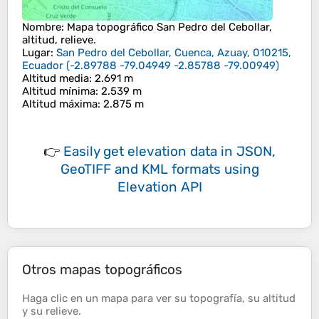
Nombre
: Mapa topográfico
San Pedro del Cebollar
,
altitud, relieve.
Lugar
:
San Pedro del Cebollar, Cuenca, Azuay, 010215,
Ecuador
(
-2.89788 -79.04949 -2.85788 -79.00949
)
Altitud media
: 2.691 m
Altitud mínima
: 2.539 m
Altitud máxima
: 2.875 m
👉
Easily
get elevation data in JSON,
GeoTIFF and KML formats
using
Elevation API
Otros mapas topográficos
Haga clic en un
mapa
para ver su
topografía
, su
altitud
y su
relieve
.