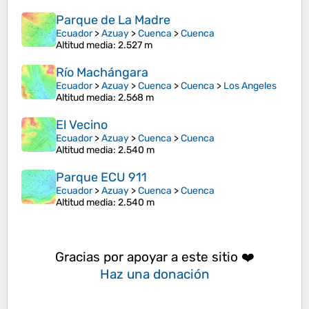
Parque de La Madre
Ecuador
>
Azuay
>
Cuenca
>
Cuenca
Altitud media
: 2.527 m
Río Machángara
Ecuador
>
Azuay
>
Cuenca
>
Cuenca
>
Los Angeles
Altitud media
: 2.568 m
El Vecino
Ecuador
>
Azuay
>
Cuenca
>
Cuenca
Altitud media
: 2.540 m
Parque ECU 911
Ecuador
>
Azuay
>
Cuenca
>
Cuenca
Altitud media
: 2.540 m
Gracias por apoyar a este sitio ❤️
Haz una donación